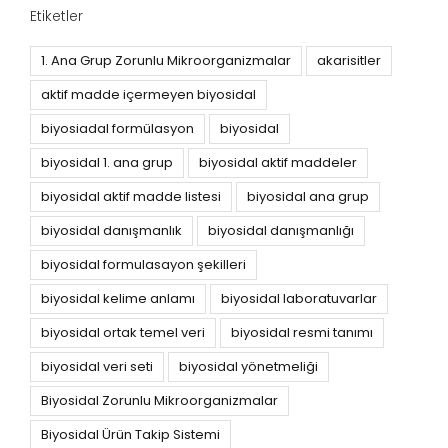
Etiketler
1. Ana Grup Zorunlu Mikroorganizmalar
akarisitler
aktif madde içermeyen biyosidal
biyosiadal formülasyon
biyosidal
biyosidal 1. ana grup
biyosidal aktif maddeler
biyosidal aktif madde listesi
biyosidal ana grup
biyosidal danışmanlık
biyosidal danışmanlığı
biyosidal formulasayon şekilleri
biyosidal kelime anlamı
biyosidal laboratuvarlar
biyosidal ortak temel veri
biyosidal resmi tanımı
biyosidal veri seti
biyosidal yönetmeliği
Biyosidal Zorunlu Mikroorganizmalar
Biyosidal Ürün Takip Sistemi