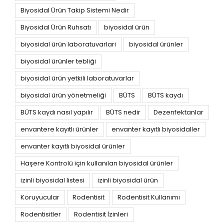
Biyosidal Ürün Takip Sistemi Nedir
Biyosidal Ürün Ruhsatı
biyosidal ürün
biyosidal ürün laboratuvarlari
biyosidal ürünler
biyosidal ürünler tebliği
biyosidal ürün yetkili laboratuvarlar
biyosidal ürün yönetmeliği
BÜTS
BÜTS kaydı
BÜTS kaydı nasıl yapılır
BÜTS nedir
Dezenfektanlar
envantere kayıtlı ürünler
envanter kayıtlı biyosidaller
envanter kayıtlı biyosidal ürünler
Haşere Kontrolü için kullanılan biyosidal ürünler
izinli biyosidal listesi
izinli biyosidal ürün
Koruyucular
Rodentisit
Rodentisit Kullanımı
Rodentisitler
Rodentisit İzinleri