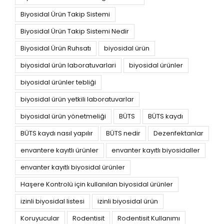
Biyosidal Ürün Takip Sistemi
Biyosidal Ürün Takip Sistemi Nedir
Biyosidal Ürün Ruhsatı
biyosidal ürün
biyosidal ürün laboratuvarlari
biyosidal ürünler
biyosidal ürünler tebliği
biyosidal ürün yetkili laboratuvarlar
biyosidal ürün yönetmeliği
BÜTS
BÜTS kaydı
BÜTS kaydı nasıl yapılır
BÜTS nedir
Dezenfektanlar
envantere kayıtlı ürünler
envanter kayıtlı biyosidaller
envanter kayıtlı biyosidal ürünler
Haşere Kontrolü için kullanılan biyosidal ürünler
izinli biyosidal listesi
izinli biyosidal ürün
Koruyucular
Rodentisit
Rodentisit Kullanımı