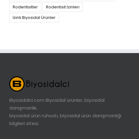
Rodentisitler
Rodentisit İzinleri
İzinli Biyosidal Ürünler
Biyosidalci.com Biyosidal ürünler, biyosidal
danışmanlık,
biyosidal ürün ruhsatı, biyosidal ürün danışmanlığı
bilgileri sitesi.