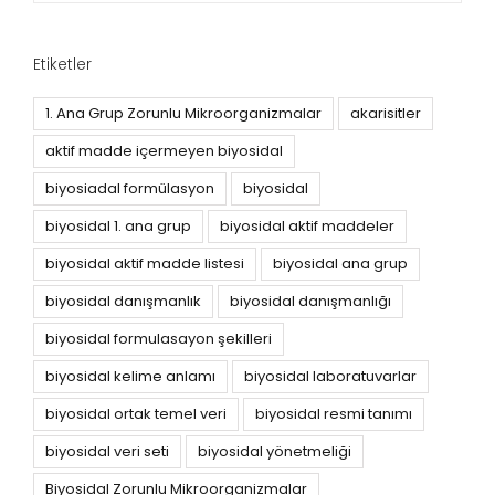
Etiketler
1. Ana Grup Zorunlu Mikroorganizmalar
akarisitler
aktif madde içermeyen biyosidal
biyosiadal formülasyon
biyosidal
biyosidal 1. ana grup
biyosidal aktif maddeler
biyosidal aktif madde listesi
biyosidal ana grup
biyosidal danışmanlık
biyosidal danışmanlığı
biyosidal formulasayon şekilleri
biyosidal kelime anlamı
biyosidal laboratuvarlar
biyosidal ortak temel veri
biyosidal resmi tanımı
biyosidal veri seti
biyosidal yönetmeliği
Biyosidal Zorunlu Mikroorganizmalar